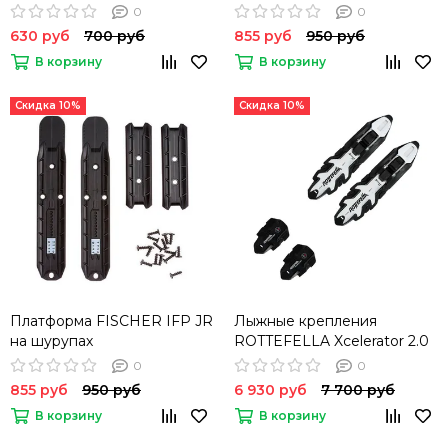
FISCHER
0
0
630 руб
700 руб
855 руб
950 руб
В корзину
В корзину
Скидка 10%
Скидка 10%
Платформа FISCHER IFP JR
Лыжные крепления
на шурупах
ROTTEFELLA Xcelerator 2.0
Skate NIS
0
0
855 руб
950 руб
6 930 руб
7 700 руб
В корзину
В корзину