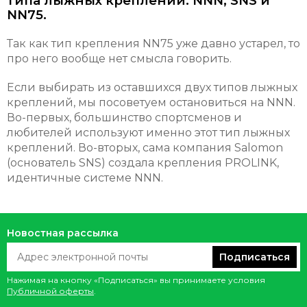
типа лыжных креплений: NNN, SNS и
NN75.
Так как тип крепления NN75 уже давно устарел, то
про него вообще нет смысла говорить.
Если выбирать из оставшихся двух типов лыжных
креплений, мы посоветуем остановиться на NNN.
Во-первых, большинство спортсменов и
любителей используют именно этот тип лыжных
креплений. Во-вторых, сама компания Salomon
(основатель SNS) создала крепления PROLINK,
идентичные системе NNN.
Новостная рассылка
Подписаться
Нажимая на кнопку «Подписаться» вы принимаете условия
Публичной оферты
.