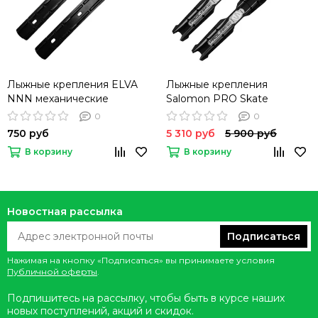
Лыжные крепления ELVA
Лыжные крепления
NNN механические
Salomon PRO Skate
PROLINK
0
0
750 руб
5 310 руб
5 900 руб
В корзину
В корзину
Новостная рассылка
Подписаться
Нажимая на кнопку «Подписаться» вы принимаете условия
Публичной оферты
.
Подпишитесь на рассылку, чтобы быть в курсе наших
новых поступлений, акций и скидок.