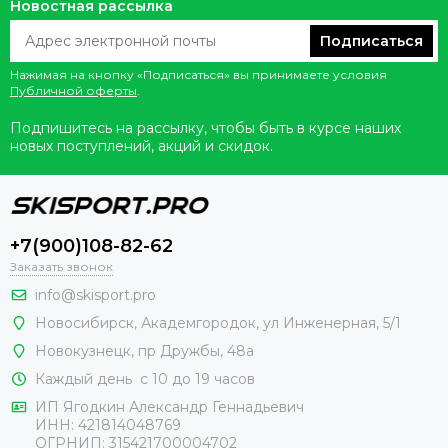
Новостная рассылка
Подписаться
Нажимая на кнопку «Подписаться» вы принимаете условия
Публичной оферты
.
Подпишитесь на рассылку, чтобы быть в курсе наших
новых поступлений, акций и скидок.
+7(900)108-82-62
Заказать звонок
info@skisport.pro
Новосибирск, Академгородок, ул Инженерная, 5/1
Новокузнецк,
пр Дружбы, 48а
Каждый день с 10 до 19 часов
ИП Ягодкин Александр Геннадьевич
ИНН:
421814048769
ОГРНИП:
315421700004702