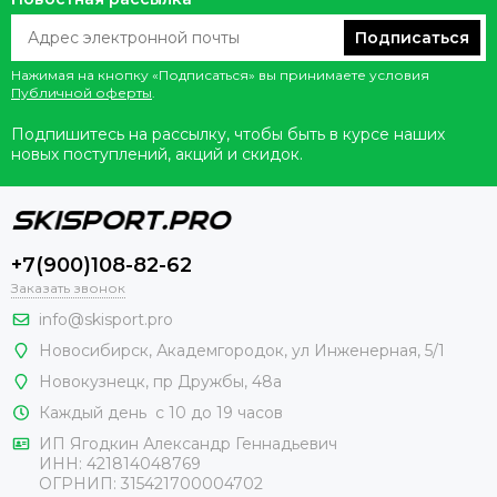
Подписаться
Нажимая на кнопку «Подписаться» вы принимаете условия
Публичной оферты
.
Подпишитесь на рассылку, чтобы быть в курсе наших
новых поступлений, акций и скидок.
+7(900)108-82-62
Заказать звонок
info@skisport.pro
Новосибирск, Академгородок, ул Инженерная, 5/1
Новокузнецк,
пр Дружбы, 48а
Каждый день с 10 до 19 часов
ИП Ягодкин Александр Геннадьевич
ИНН:
421814048769
ОГРНИП:
315421700004702