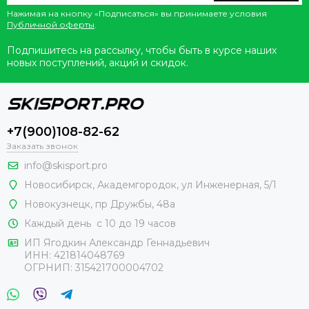
Нажимая на кнопку «Подписаться» вы принимаете условия
Публичной оферты
.
Подпишитесь на рассылку, чтобы быть в курсе наших
новых поступлений, акций и скидок.
+7(900)108-82-62
Заказать звонок
info@skisport.pro
Новосибирск, Академгородок, ул Инженерная, 5/1
Новокузнецк,
пр Дружбы, 48а
Каждый день с 10 до 19 часов
ИП Ягодкин Александр Геннадьевич
ИНН:
421814048769
ОГРНИП:
315421700004702