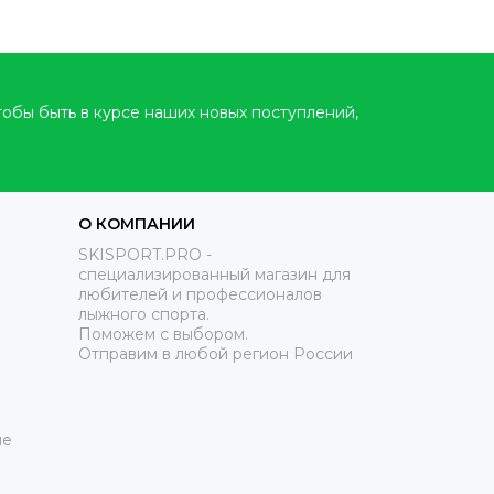
тобы быть в курсе наших новых поступлений,
О КОМПАНИИ
SKISPORT.PRO -
специализированный магазин для
любителей и профессионалов
лыжного спорта.
Поможем с выбором.
Отправим в любой регион России
ие