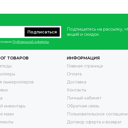
Подпишитесь на рассылку, ч
Подписаться
акций и скидок.
условия
Публичной оферты
.
ОГ ТОВАРОВ
ИНФОРМАЦИЯ
ипеды
Главная страница
оллеры
Оплата
я лыжероллеров
Доставка
овки
Контакты
а
Личный кабинет
й инвентарь
Обратная связь
е мази
Пользовательское соглашен
ументы
Договор оферта и возврат