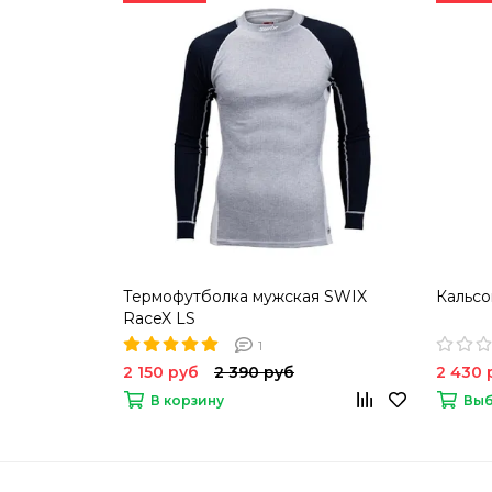
Термофутболка мужская SWIX
Кальсо
RaceX LS
1
2 150 руб
2 390 руб
2 430 
В корзину
Выб