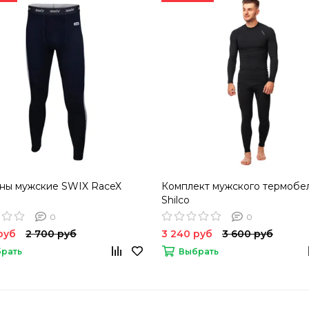
ны мужские SWIX RaceX
Комплект мужского термобе
Shilco
0
0
руб
2 700 руб
3 240 руб
3 600 руб
рать
Выбрать