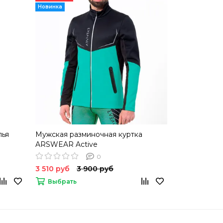
Новинка
лья
Мужская разминочная куртка
Разминочн
ARSWEAR Active
Professional
0
3 510 руб
3 900 руб
3 510 руб
3
Выбрать
Выбрать