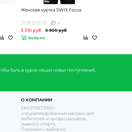
Женская куртка SWIX Focus
0
5 310 руб
5 900 руб
Выбрать
тобы быть в курсе наших новых поступлений,
О КОМПАНИИ
SKISPORT.PRO -
специализированный магазин для
любителей и профессионалов
лыжного спорта.
Поможем с выбором.