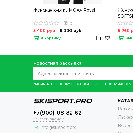
Женская куртка MOAX Royal
Женска
SOFTS
0
5 400 руб
6 000 руб
5 760 
В корзину
Выб
Новостная рассылка
Нажимая на кнопку «Подписаться» вы принимаете 
КАТАЛ
Велос
+7(900)108-82-62
Лыжер
Заказать звонок
Всё дл
info@skisport.pro