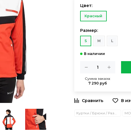
Цвет:
Красный
Размер:
S
M
L
Сумма заказа:
7 290 руб
Куртки / Брюки / Разминочные костюмы
MO