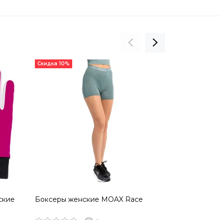
Скидка 10%
Скидка 10%
ские
Боксеры женские MOAX Race
Термобак M