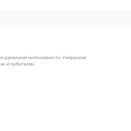
0
том различной интенсивности. Умеренная
так и любителям.