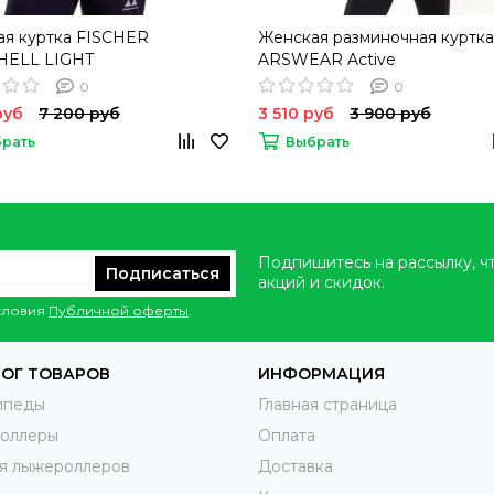
я куртка FISCHER
Женская разминочная куртка
HELL LIGHT
ARSWEAR Active
0
0
руб
7 200 руб
3 510 руб
3 900 руб
рать
Выбрать
Подпишитесь на рассылку, ч
Подписаться
акций и скидок.
условия
Публичной оферты
.
ОГ ТОВАРОВ
ИНФОРМАЦИЯ
ипеды
Главная страница
оллеры
Оплата
я лыжероллеров
Доставка