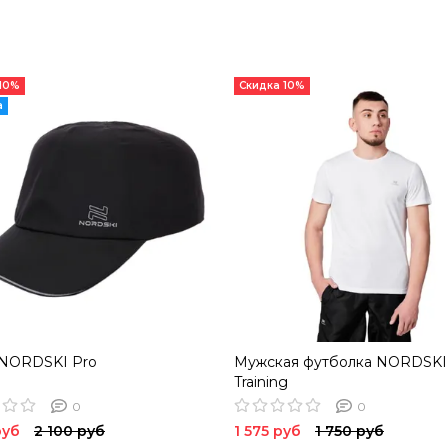
 10%
Скидка 10%
а
 NORDSKI Pro
Мужская футболка NORDSKI
Training
0
0
руб
2 100 руб
1 575 руб
1 750 руб