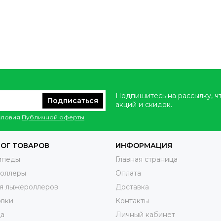
Подпишитесь на рассылку, ч
Подписаться
акций и скидок.
условия
Публичной оферты
.
ОГ ТОВАРОВ
ИНФОРМАЦИЯ
ипеды
Главная страница
оллеры
Оплата
я лыжероллеров
Доставка
овки
Контакты
а
Личный кабинет