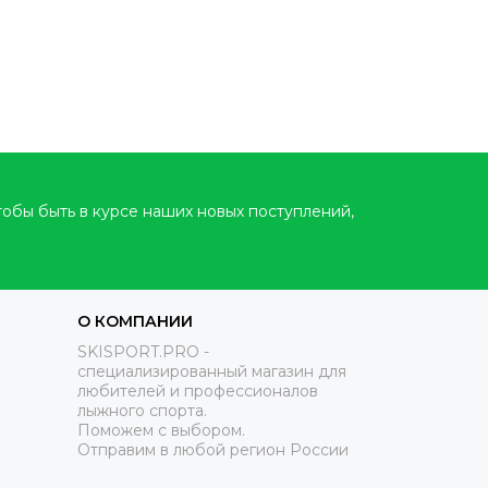
тобы быть в курсе наших новых поступлений,
О КОМПАНИИ
SKISPORT.PRO -
специализированный магазин для
любителей и профессионалов
лыжного спорта.
Поможем с выбором.
Отправим в любой регион России