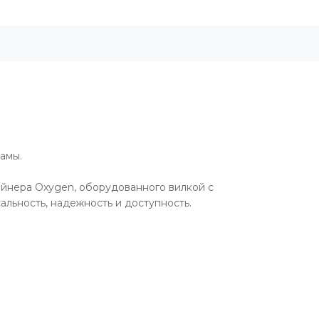
0
амы.
айнера Oxygen, оборудованного вилкой с
льность, надежность и доступность.