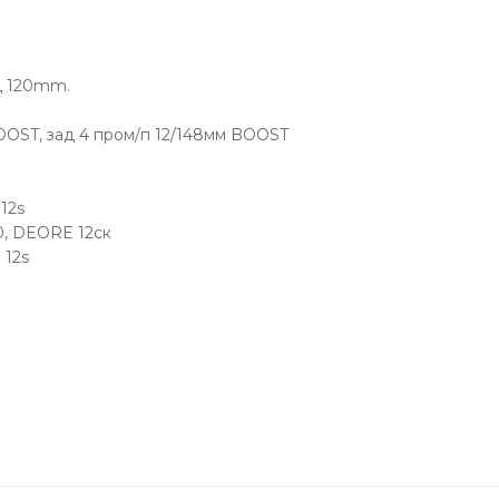
д 120mm.
OOST, зад 4 пром/п 12/148мм BOOST
12s
, DEORE 12ск
 12s