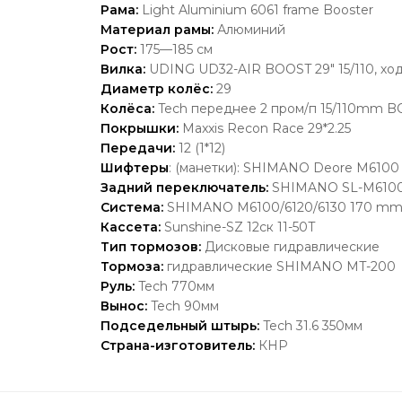
Рама:
Light Aluminium 6061 frame Booster
Материал рамы:
Алюминий
Рост:
175—185 см
Вилка:
UDING UD32-AIR BOOST 29" 15/110, хо
Диаметр колёс:
29
Колёса:
Tech переднее 2 пром/п 15/110mm B
Покрышки:
Maxxis Recon Race 29*2.25
Передачи:
12 (1*12)
Шифтеры
: (манетки):
SHIMANO Deore M6100 
Задний переключатель:
SHIMANO SL-M6100
Система:
SHIMANO M6100/6120/6130 170 mm
Кассета:
Sunshine-SZ 12ск 11-50T
Тип тормозов:
Дисковые гидравлические
Тормоза:
гидравлические SHIMANO MT-200
Руль:
Tech 770мм
Вынос:
Tech 90мм
Подседельный штырь:
Tech 31.6 350мм
Страна-изготовитель:
КНР