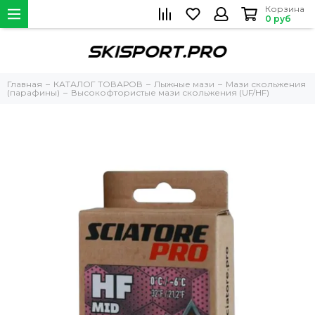
Корзина
0 руб
Главная
КАТАЛОГ ТОВАРОВ
Лыжные мази
Мази скольжения
(парафины)
Высокофтористые мази скольжения (UF/HF)