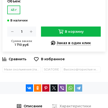
Объем:
45 г
В корзину
Сумма заказа:
Заказ в один клик
1 710 руб
Мази скольжения (парафины)
SCIATORE
Высокофтористые мази скольжения (UF/HF)
Описание
Характеристики