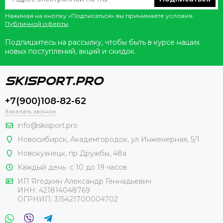
Нажимая на кнопку «Подписаться» вы принимаете условия
Публичной оферты
.
Подпишитесь на рассылку, чтобы быть в курсе наших
новых поступлений, акций и скидок.
+7(900)108-82-62
Заказать звонок
info@skisport.pro
Новосибирск, Академгородок, ул Инженерная, 5/1
Новокузнецк,
пр Дружбы, 48а
Каждый день с 10 до 19 часов
ИП Ягодкин Александр Геннадьевич
ИНН:
421814048769
ОГРНИП:
315421700004702