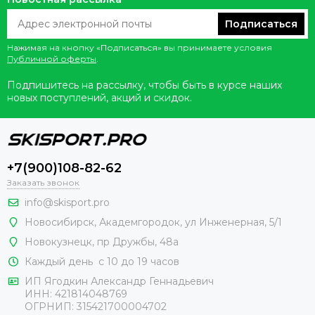
Подписаться
Нажимая на кнопку «Подписаться» вы принимаете условия
Публичной оферты
.
Подпишитесь на рассылку, чтобы быть в курсе наших
новых поступлений, акций и скидок.
+7(900)108-82-62
Заказать звонок
info@skisport.pro
Новосибирск, Академгородок, ул Инженерная, 5/1
Новокузнецк,
пр Дружбы, 48а
Каждый день с 10 до 19 часов
ИП Ягодкин Александр Геннадьевич
ИНН:
421814048769
ОГРНИП:
315421700004702