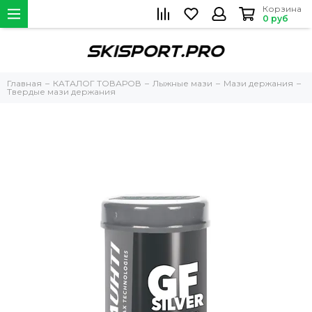
Корзина
0 руб
Главная
КАТАЛОГ ТОВАРОВ
Лыжные мази
Мази держания
Твердые мази держания