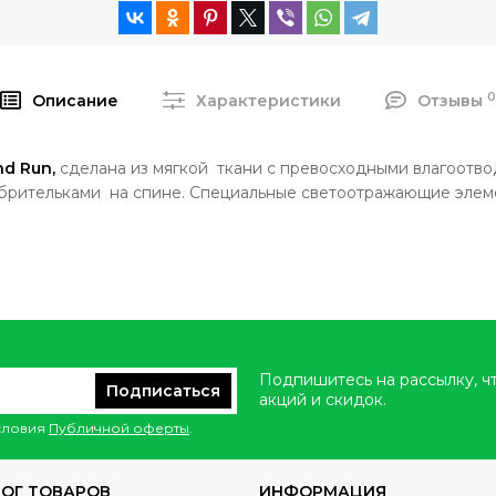
Описание
Характеристики
Отзывы
nd Run,
сделана из мягкой ткани с превосходными влагоотв
рительками на спине. Специальные светоотражающие элем
Подпишитесь на рассылку, ч
Подписаться
акций и скидок.
условия
Публичной оферты
.
ОГ ТОВАРОВ
ИНФОРМАЦИЯ