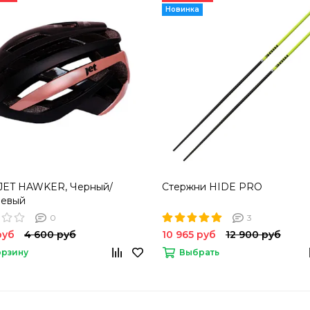
Новинка
JET HAWKER, Черный/
Стержни HIDE PRO
невый
0
3
руб
4 600 руб
10 965 руб
12 900 руб
орзину
Выбрать