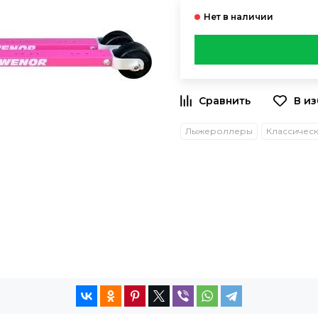
Лыжероллеры