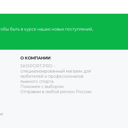
тобы быть в курсе наших новых поступлений,
О КОМПАНИИ
SKISPORT.PRO -
специализированный магазин для
любителей и профессионалов
лыжного спорта.
Поможем с выбором.
Отправим в любой регион России
ие