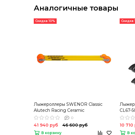
Аналогичные товары
Скидка 10%
Скидка
Лыжероллеры SWENOR Classic
Лыжер
Alutech Racing Ceramic
CL67-5
0
41 940 руб
46 600 руб
10 710
В корзину
В к