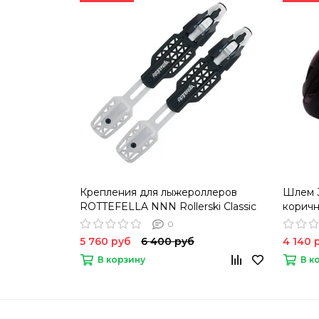
Крепления для лыжероллеров
Шлем 
ROTTEFELLA NNN Rollerski Classic
корич
0
5 760 руб
6 400 руб
4 140 
В корзину
В к