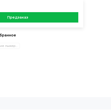
Предзаказ
Классические лыжероллеры