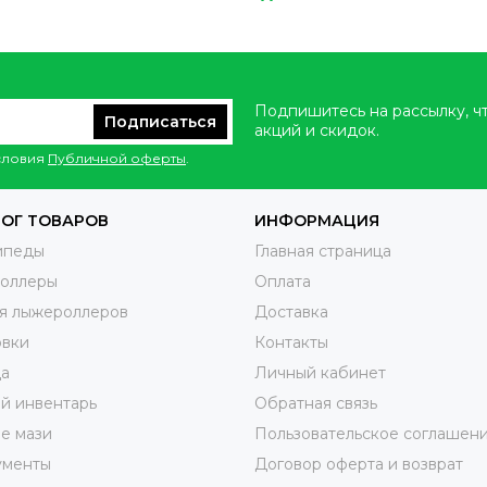
Подпишитесь на рассылку, ч
Подписаться
акций и скидок.
условия
Публичной оферты
.
ОГ ТОВАРОВ
ИНФОРМАЦИЯ
ипеды
Главная страница
оллеры
Оплата
я лыжероллеров
Доставка
овки
Контакты
а
Личный кабинет
й инвентарь
Обратная связь
е мази
Пользовательское соглашен
ументы
Договор оферта и возврат