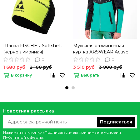
Шапка FISCHER Softshell,
Мужская разминочная
(черно-лимонная)
куртка ARSWEAR Active
0
0
1 680 руб
2 100 руб
3 510 руб
3 900 руб
В корзину
Выбрать
Новостная рассылка
Подписаться
Нажимая на кнопку «Подписаться» вы принимаете условия
Публичной оферты
.